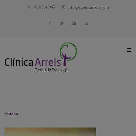
Inicio
964 861 943
info@clinicaarrels.com
La Clínica
Profesionales Colaboradores
Servicios
Blog
Contacto
tristeza