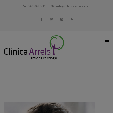
Inicio
964 861 943
info@clinicaarrels.com
La Clínica
Profesionales Colaboradores
Servicios
Blog
Contacto