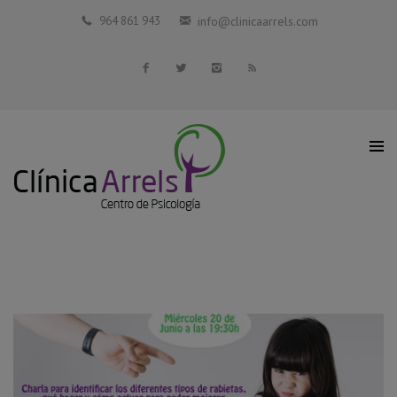
Inicio
964 861 943
info@clinicaarrels.com
La Clínica
Profesionales Colaboradores
Servicios
Blog
Contacto