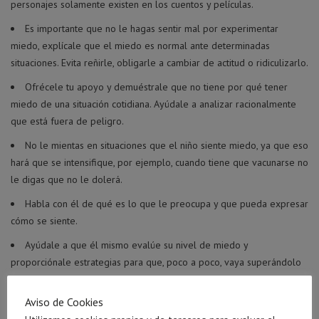
personajes solamente existen en los cuentos y películas.
Es importante que no le hagas sentir mal por experimentar
miedo, explícale que el miedo es normal ante determinadas
situaciones. Evita reñirle, obligarle a cambiar de actitud o ridiculizarlo.
Ofrécele tu apoyo y demuéstrale que no tiene por qué tener
miedo de una situación cotidiana. Ayúdale a analizar racionalmente
que está fuera de peligro.
No le mientas en situaciones que el niño siente miedo, ya que eso
hará que se intensifique, por ejemplo, cuando tiene que vacunarse no
le digas que no le dolerá.
Habla con él de qué es lo que le preocupa y que pueda expresar
cómo se siente.
Ayúdale a que él mismo evalúe su nivel de miedo y
proporciónale estrategias para que, poco a poco, vaya superándolo
(respirar profundamente, pensar en cosas agradables, recordar por
qué está fuera de peligro, etc.)
Aviso de Cookies