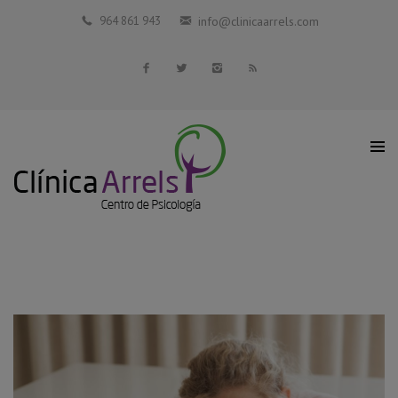
Inicio
964 861 943
info@clinicaarrels.com
La Clínica
Profesionales Colaboradores
Servicios
Blog
Contacto