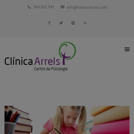
Inicio
964 861 943
info@clinicaarrels.com
La Clínica
Profesionales Colaboradores
Servicios
Blog
Contacto