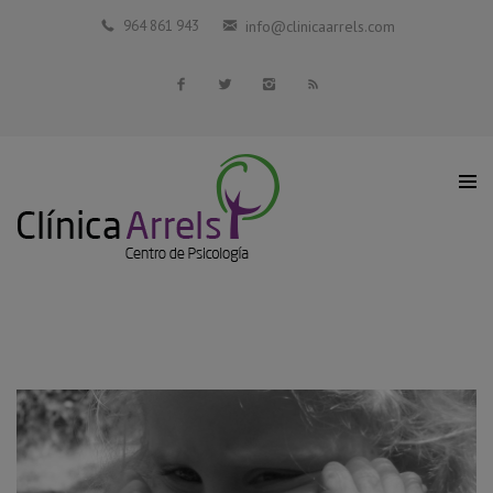
Inicio
964 861 943
info@clinicaarrels.com
La Clínica
Profesionales Colaboradores
Servicios
Blog
Contacto