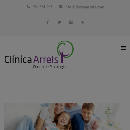
Inicio
964 861 943
info@clinicaarrels.com
La Clínica
Profesionales Colaboradores
Servicios
Blog
Contacto