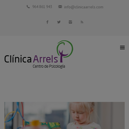
Inicio
964 861 943
info@clinicaarrels.com
La Clínica
Profesionales Colaboradores
Servicios
Blog
Contacto