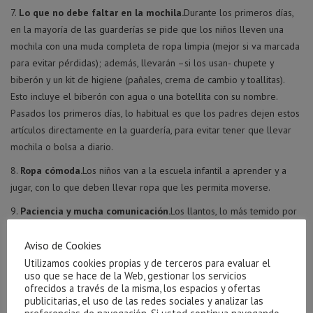
Lo que no debe faltar en la mochila.
Durante los primeros días,
en la mayoría de las guarderías se pide que los niños lleven una
mochila con una muda completa de ropa limpia (mejor si va marcada
para evitar pérdidas); además, llevarán –si los usan- chupete y
biberón y un kit de higiene (pañales, crema de cambio y toallitas).
Esto incluye el biberón con agua o una botellita con su nombre.
Pasados los primeros días, lo habitual es que los padres dejen estos
artículos directamente en la guardería, para evitar tener que llevar
mochila o bolsa a diario.
Ropa cómoda.
Los niños van a la escuela infantil a aprender y a
jugar, con lo que deben llevar ropa que les permita moverse.
Paciencia y mucha comunicación.
Los llantos, lo más temido por
los padres, son cosa de unos pocos días. Por eso, hay que tener
paciencia para que los niños creen vínculos afectivos con sus ‘seños’ y
Aviso de Cookies
para ello ayuda mucho que sientan la tranquilidad de sus padres.
Utilizamos cookies propias y de terceros para evaluar el
uso que se hace de la Web, gestionar los servicios
ofrecidos a través de la misma, los espacios y ofertas
publicitarias, el uso de las redes sociales y analizar las