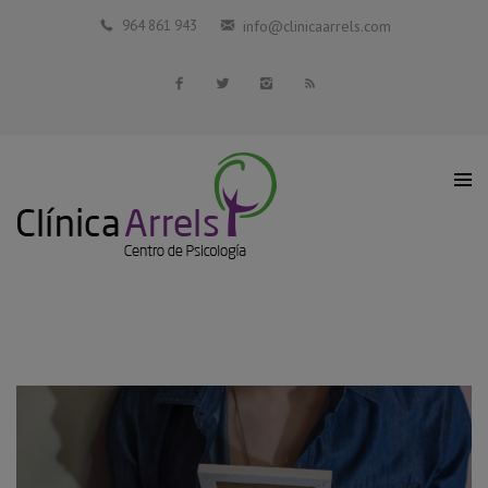
Inicio
964 861 943
info@clinicaarrels.com
La Clínica
Profesionales Colaboradores
Servicios
Blog
Contacto