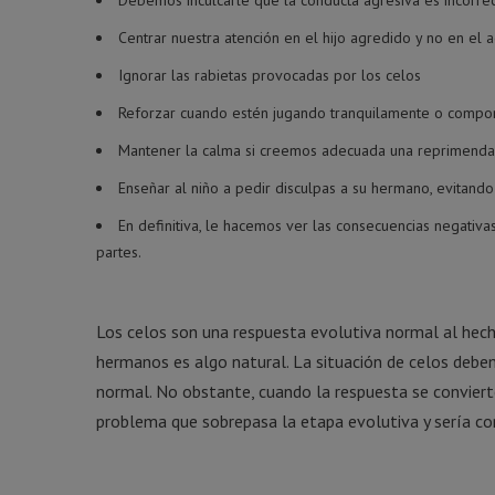
Debemos inculcarle que la conducta agresiva es incorrec
Centrar nuestra atención en el hijo agredido y no en el 
Ignorar las rabietas provocadas por los celos
Reforzar cuando estén jugando tranquilamente o comp
Mantener la calma si creemos adecuada una reprimenda
Enseñar al niño a pedir disculpas a su hermano, evitando
En definitiva, le hacemos ver las consecuencias negativa
partes.
Los celos son una respuesta evolutiva normal al hecho 
hermanos es algo natural. La situación de celos debe
normal. No obstante, cuando la respuesta se convier
problema que sobrepasa la etapa evolutiva y sería con