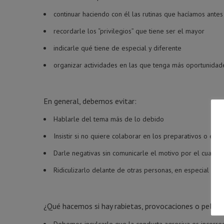
continuar haciendo con él las rutinas que hacíamos antes
recordarle los “privilegios” que tiene ser el mayor
indicarle qué tiene de especial y diferente
organizar actividades en las que tenga más oportunidad
En general, debemos evitar:
Hablarle del tema más de lo debido
Insistir si no quiere colaborar en los preparativos o el
Darle negativas sin comunicarle el motivo por el cual se
Ridiculizarlo delante de otras personas, en especial niño
¿Qué hacemos si hay rabietas, provocaciones o pelea