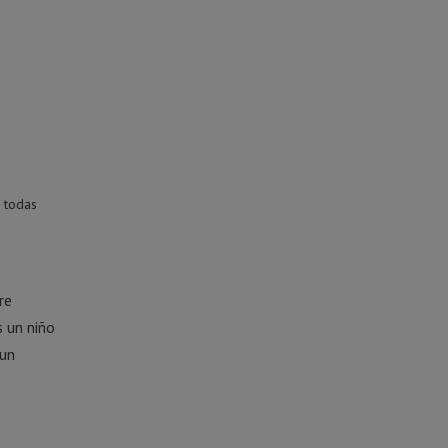
a todas
re
 un niño
 un