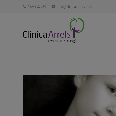
964 861 943
info@clinicaarrels.com