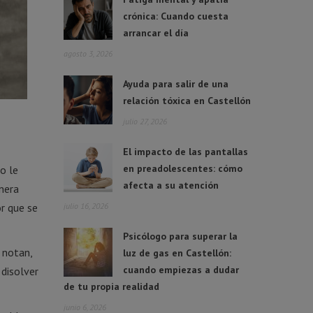
crónica: Cuando cuesta
arrancar el día
agosto 3, 2026
Ayuda para salir de una
relación tóxica en Castellón
julio 27, 2026
El impacto de las pantallas
en preadolescentes: cómo
o le
afecta a su atención
nera
or que se
julio 16, 2026
Psicólogo para superar la
 notan,
luz de gas en Castellón:
cuando empiezas a dudar
 disolver
de tu propia realidad
junio 6, 2026