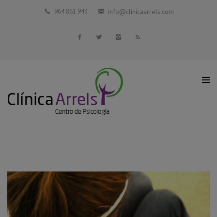
Inicio
964 861 943
info@clinicaarrels.com
La Clínica
Profesionales Colaboradores
Servicios
Blog
Contacto