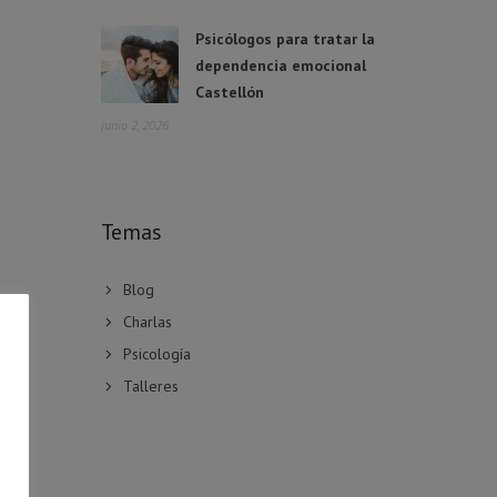
Psicólogos para tratar la
dependencia emocional
Castellón
junio 2, 2026
Temas
Blog
Charlas
Psicología
Talleres