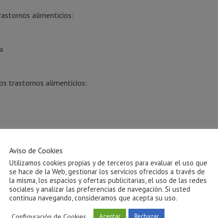
rastornos alimenticios:
a.
os trastornos alimenticios:
ornos alimenticios:
Aviso de Cookies
Utilizamos cookies propias y de terceros para evaluar el uso que
n un valor añadido a obtener un “cuerpo perfecto”
se hace de la Web, gestionar los servicios ofrecidos a través de
la misma, los espacios y ofertas publicitarias, el uso de las redes
amente mujeres y hombres con ciertos pesos y figuras
sociales y analizar las preferencias de navegación. Si usted
continua navegando, consideramos que acepta su uso.
su apariencia física y no a sus cualidades y virtudes internas
Configuración de Cookies
Aceptar
Rechazar