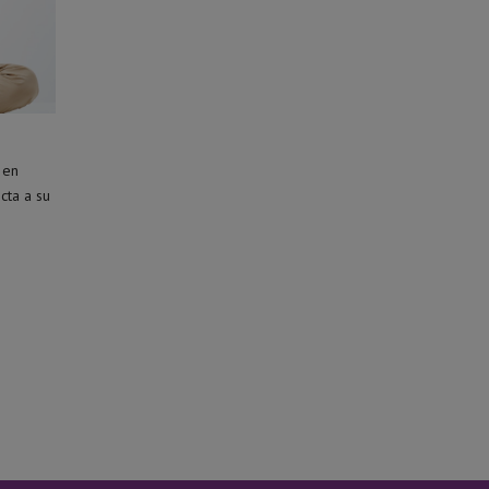
 en
cta a su