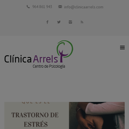
Inicio
964 861 943
info@clinicaarrels.com
La Clínica
Profesionales Colaboradores
Servicios
Blog
Contacto