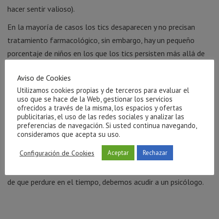
hacer sentir valioso).
En la mayoría de casos los tics desaparecen y no precisan
tratamiento farmacológico, sin embargo, hay un pequeño
porcentaje de niños en los que los tics persisten más allá de
un año y que, en ocasiones, se complementan con nuevas
Aviso de Cookies
variantes de tics que pueden ser corporales o también vocales
Utilizamos cookies propias y de terceros para evaluar el
(por ejemplo: girar la cabeza de manera repetida y, al tiempo,
uso que se hace de la Web, gestionar los servicios
provocar un carraspeo de tos, repetir palabras o, incluso, en
ofrecidos a través de la misma, los espacios y ofertas
publicitarias, el uso de las redes sociales y analizar las
los casos más extremos, decir en voz alta palabrotas sin
preferencias de navegación. Si usted continua navegando,
motivo alguno).
consideramos que acepta su uso.
Configuración de Cookies
Aceptar
Rechazar
Ante cualquier duda y para iniciar una intervención en el caso
de que perdure en el tiempo, debemos acudir a un psicólogo.