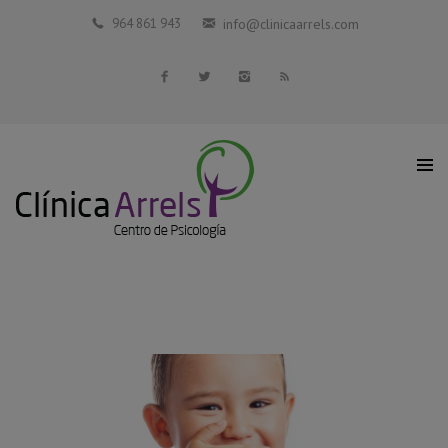
Inicio
964 861 943
info@clinicaarrels.com
La Clínica
Profesionales Colaboradores
Servicios
Blog
Contacto