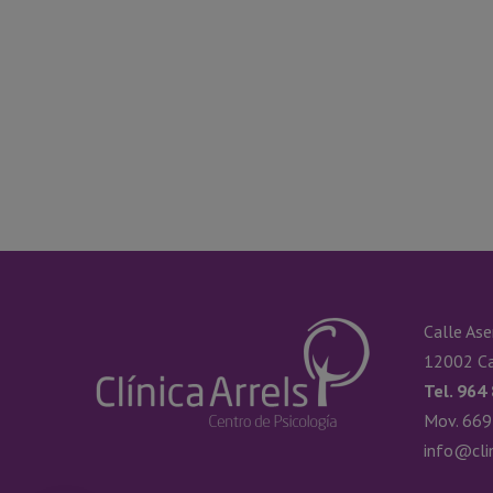
Calle Ase
12002 Ca
Tel. 964
Mov. 669
info@cli