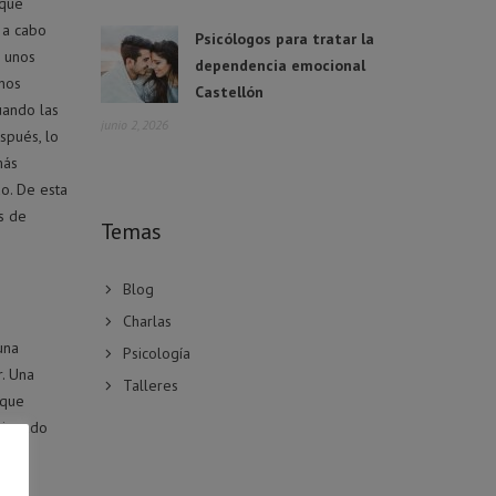
rque
 a cabo
Psicólogos para tratar la
e unos
dependencia emocional
unos
Castellón
uando las
junio 2, 2026
spués, lo
más
o. De esta
s de
Temas
Blog
Charlas
una
Psicología
. Una
Talleres
 que
ncionado