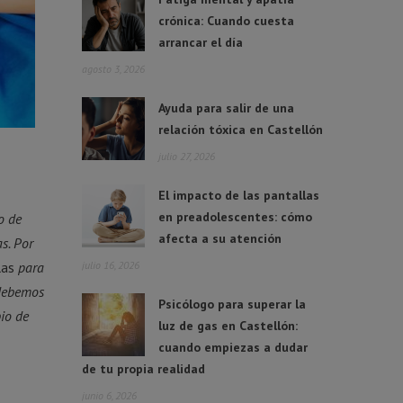
crónica: Cuando cuesta
arrancar el día
agosto 3, 2026
Ayuda para salir de una
relación tóxica en Castellón
julio 27, 2026
El impacto de las pantallas
en preadolescentes: cómo
o de
afecta a su atención
s. Por
las
para
julio 16, 2026
 debemos
Psicólogo para superar la
io de
luz de gas en Castellón:
cuando empiezas a dudar
de tu propia realidad
junio 6, 2026