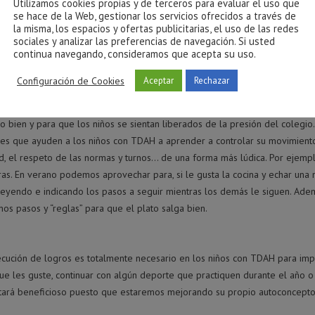
Utilizamos cookies propias y de terceros para evaluar el uso que
se hace de la Web, gestionar los servicios ofrecidos a través de
ue el periodo de vacaciones debemos mantener un ambiente más distendi
la misma, los espacios y ofertas publicitarias, el uso de las redes
rso académico. Pero en algunas ocasiones esto puede conllevar que el niñ
sociales y analizar las preferencias de navegación. Si usted
continua navegando, consideramos que acepta su uso.
s mínimas normas de conductas, o que aquellos comportamientos que cons
antener unas pautas educativas comunes para no desconcertar a nuestros 
Configuración de Cookies
Aceptar
Rechazar
 bien y para que los niños se sientan liberados de la presión del colegio.
des
que ayuden a los niños con TDAH a aprender a controlar su movimiento
dad, el respeto de las normas y turnos… de una forma más lúdica. Por ejempl
ras. En verano podemos aprovechar para, si le gusta la cocina y echar una
 leyendo e indicando los pasos a seguir mientras los demás le siguen. Ad
s pasos y “reglas” para que el plato salga bien.
ecución de logros es totalmente necesario en los niños con TDAH para imp
 que les guste, continuar con algún deporte que practiquen durante el año o
ltará beneficioso puesto que estaremos mejorando su propio autoconcepto