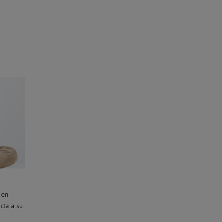
 en
cta a su