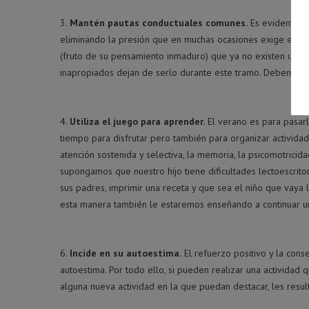
Mantén pautas conductuales comunes.
Es evidente q
eliminando la presión que en muchas ocasiones exige el cu
(fruto de su pensamiento inmaduro) que ya no existen una
inapropiados dejan de serlo durante este tramo. Debemos m
Utiliza el juego para aprender.
El verano es para pasarlo
tiempo para disfrutar pero también para organizar activida
atención sostenida y selectiva, la memoria, la psicomotrici
supongamos que nuestro hijo tiene dificultades lectoescrito
sus padres, imprimir una receta y que sea el niño que vaya
esta manera también le estaremos enseñando a continuar uno
Incide en su autoestima.
El refuerzo positivo
y la cons
autoestima. Por todo ello, si pueden realizar una actividad
alguna nueva actividad
en la que puedan destacar, les resu