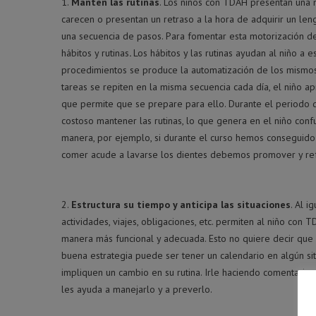
Mantén las rutinas
. Los niños con TDAH presentan una 
carecen o presentan un retraso a la hora de adquirir un len
una secuencia de pasos. Para fomentar esta motorización de
hábitos y rutinas
.
Los hábitos y las rutinas ayudan al niño a e
procedimientos se produce la automatización de los mismos
tareas se repiten en la misma secuencia cada día, el niño a
que permite que se prepare para ello. Durante el periodo d
costoso mantener las rutinas, lo que genera en el niño co
manera, por ejemplo, si durante el curso hemos conseguid
comer acude a lavarse los dientes debemos promover y re
Estructura su tiempo y anticipa las situaciones
. Al i
actividades, viajes, obligaciones, etc. permiten al niño c
manera más funcional y adecuada. Esto no quiere decir que
buena estrategia puede ser tener un calendario en algún si
impliquen un cambio en su rutina. Irle haciendo comentario
les ayuda a manejarlo y a preverlo.