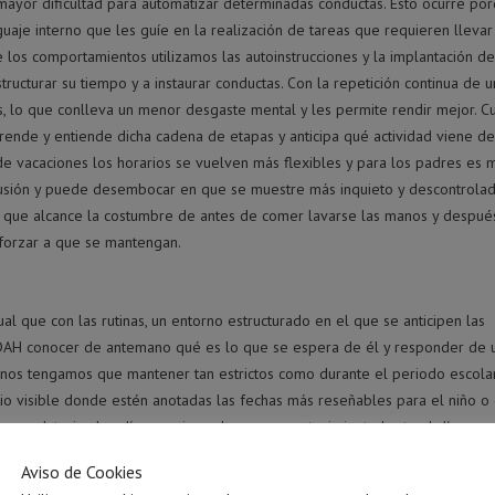
mayor dificultad para automatizar determinadas conductas. Esto ocurre po
guaje interno
que les guíe en la realización de tareas que requieren llevar
 los comportamientos utilizamos las autoinstrucciones y la
implantación d
structurar su tiempo y a instaurar conductas. Con la repetición continua de 
, lo que conlleva un menor desgaste mental y les permite rendir mejor. C
prende y entiende dicha cadena de etapas y anticipa
qué actividad viene de
e vacaciones los horarios se vuelven más flexibles y para los padres es 
nfusión y puede desembocar en que se muestre más inquieto y descontrolad
o que alcance la costumbre de antes de comer lavarse las manos y despué
forzar a que se mantengan.
gual que con las rutinas, un entorno estructurado
en el que se anticipen las
on TDAH conocer de antemano qué es lo que se espera de él y responder de 
 nos tengamos que mantener tan estrictos como durante el periodo escolar
tio visible donde estén anotadas las fechas más reseñables para el niño o
s recordatorios los días previos sobre ese acontecimiento hasta el día me
Aviso de Cookies