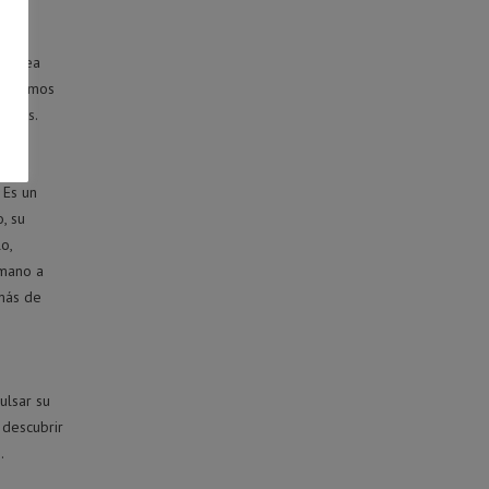
do,
o crea
ideramos
hijos.
 Es un
, su
o,
 mano a
emás de
ulsar su
 descubrir
.