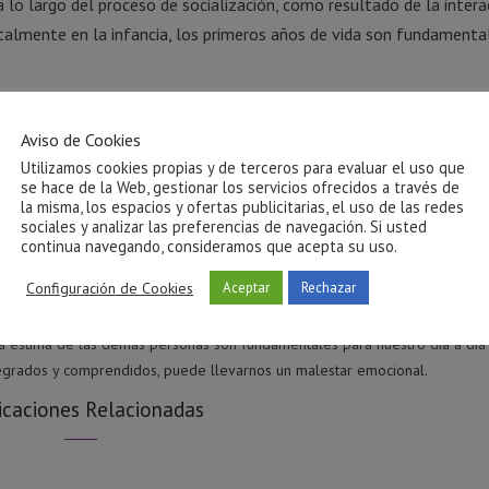
 lo largo del proceso de socialización, como resultado de la intera
almente en la infancia, los primeros años de vida son fundamenta
s sociales? ¿Qué consecuencias puede tener un escaso desarrollo d
Aviso de Cookies
dez excesiva y dificultad para hacer amigos y relacionarse.
Utilizamos cookies propias y de terceros para evaluar el uso que
ocial, pueden tener problemas de autoestima. La imagen que se forman de
se hace de la Web, gestionar los servicios ofrecidos a través de
 y su autoestima bajará.
la misma, los espacios y ofertas publicitarias, el uso de las redes
sociales y analizar las preferencias de navegación. Si usted
iales, tendrán dificultades para saber y poder expresar lo que desean y 
continua navegando, consideramos que acepta su uso.
Configuración de Cookies
Aceptar
Rechazar
la inadaptación social, llegando incluso a provocar fracaso escolar.
a estima de las demás personas son fundamentales para nuestro día a día
tegrados y comprendidos, puede llevarnos un malestar emocional.
icaciones Relacionadas