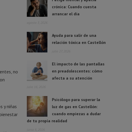
crónica: Cuando cuesta
arrancar el día
agosto 3, 2026
Ayuda para salir de una
relación tóxica en Castellón
julio 27, 2026
El impacto de las pantallas
en preadolescentes: cómo
entes, no
afecta a su atención
son
julio 16, 2026
Psicólogo para superar la
s y niñas
luz de gas en Castellón:
cuando empiezas a dudar
bienestar
de tu propia realidad
junio 6, 2026