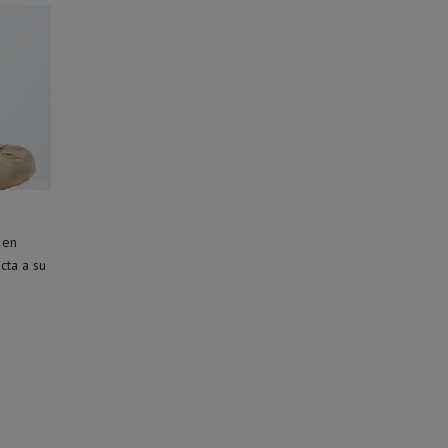
 en
cta a su