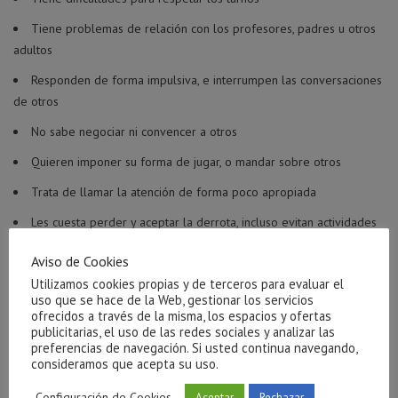
Tiene problemas de relación con los profesores, padres u otros
adultos
Responden de forma impulsiva, e interrumpen las conversaciones
de otros
No sabe negociar ni convencer a otros
Quieren imponer su forma de jugar, o mandar sobre otros
Trata de llamar la atención de forma poco apropiada
Les cuesta perder y aceptar la derrota, incluso evitan actividades
competitivas
Aviso de Cookies
Les cuesta aceptar un “no” sintiéndose frustrados
Utilizamos cookies propias y de terceros para evaluar el
uso que se hace de la Web, gestionar los servicios
Dentro de un grupo, es rechazado o ignorado
ofrecidos a través de la misma, los espacios y ofertas
publicitarias, el uso de las redes sociales y analizar las
No muestra interés por otro, ni intercambia información
preferencias de navegación. Si usted continua navegando,
apropiadamente
consideramos que acepta su uso.
En los talleres de habilidades sociales los niños pueden
Configuración de Cookies
Aceptar
Rechazar