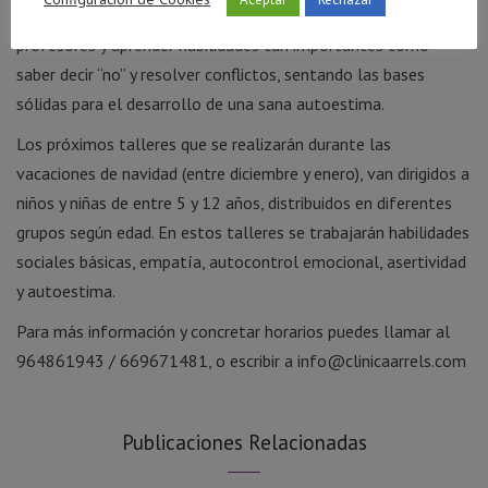
aprender cómo relacionarse con los padres, amigos y
profesores y aprender habilidades tan importantes como
saber decir “no” y resolver conflictos, sentando las bases
sólidas para el desarrollo de una sana autoestima.
Los próximos talleres que se realizarán durante las
vacaciones de navidad (entre diciembre y enero), van dirigidos a
niños y niñas de entre 5 y 12 años, distribuidos en diferentes
grupos según edad. En estos talleres se trabajarán habilidades
sociales básicas, empatía, autocontrol emocional, asertividad
y autoestima.
Para más información y concretar horarios puedes llamar al
964861943 / 669671481, o escribir a info@clinicaarrels.com
Publicaciones Relacionadas