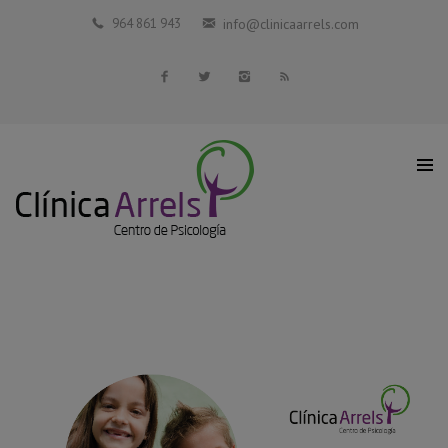
Inicio
964 861 943
info@clinicaarrels.com
La Clínica
Profesionales Colaboradores
Servicios
Blog
Contacto