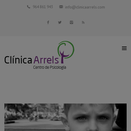
Inicio
964 861 943
info@clinicaarrels.com
La Clínica
Profesionales Colaboradores
Servicios
Blog
Contacto