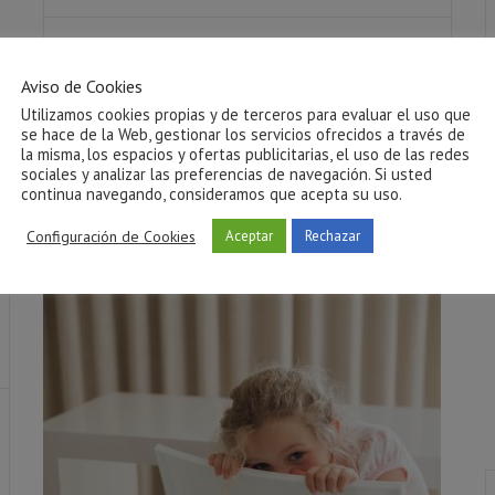
En
Clínica Arrels
somos especialistas en
Aviso de Cookies
abordar
problemas de conducta
Utilizamos cookies propias y de terceros para evaluar el uso que
alimentaria y psiconutrición en Castellón
,
se hace de la Web, gestionar los servicios ofrecidos a través de
ofreciendo un enfoque integral que
la misma, los espacios y ofertas publicitarias, el uso de las redes
sociales y analizar las preferencias de navegación. Si usted
combina la...
continua navegando, consideramos que acepta su uso.
Configuración de Cookies
Aceptar
Rechazar