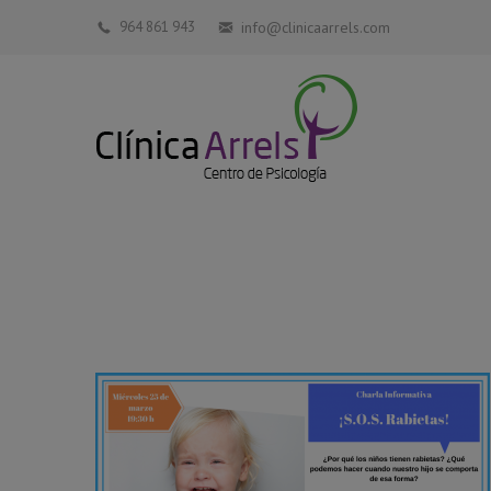
964 861 943
info@clinicaarrels.com