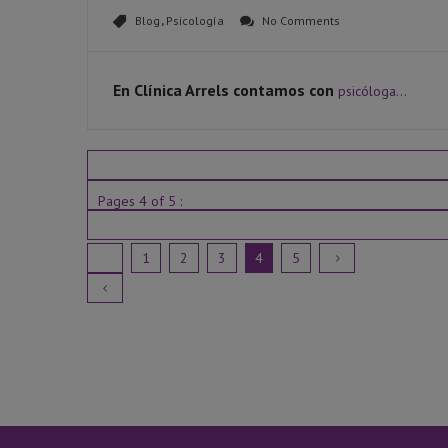
Blog
,
Psicología
No Comments
En
Clínica Arrels
contamos con
psicóloga...
Pages
4
of 5 :
1
2
3
4
5