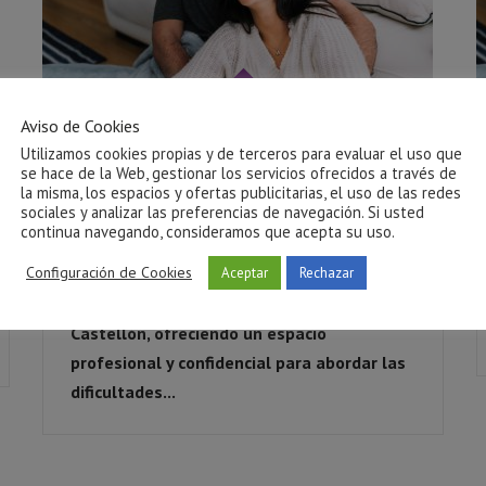
Aviso de Cookies
Utilizamos cookies propias y de terceros para evaluar el uso que
Psicólogos para terapia sexual en Castellón
se hace de la Web, gestionar los servicios ofrecidos a través de
la misma, los espacios y ofertas publicitarias, el uso de las redes
Blog
No Comments
sociales y analizar las preferencias de navegación. Si usted
continua navegando, consideramos que acepta su uso.
Configuración de Cookies
Aceptar
Rechazar
En Clínica Arrels contamos con
psicólogos
especializados en terapia sexual en
Castellón
, ofreciendo un espacio
profesional y confidencial para abordar las
dificultades...