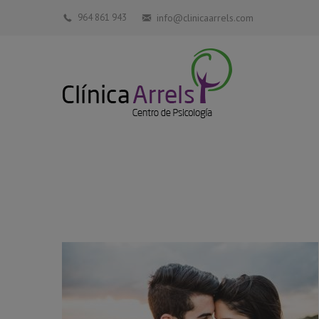
964 861 943
info@clinicaarrels.com