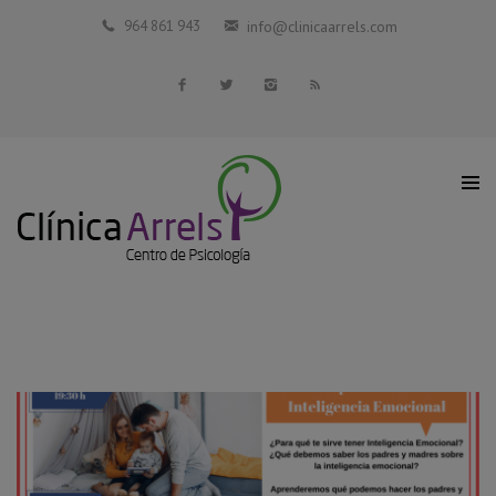
Inicio
964 861 943
info@clinicaarrels.com
La Clínica
Profesionales Colaboradores
Servicios
Blog
Contacto