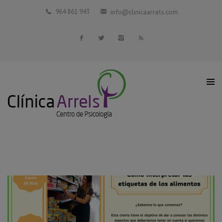
Inicio
964 861 943
info@clinicaarrels.com
La Clínica
Profesionales Colaboradores
Servicios
Blog
Contacto