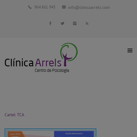
Inicio
964 861 943
info@clinicaarrels.com
La Clínica
Profesionales Colaboradores
Servicios
Blog
Contacto
Cartel TCA