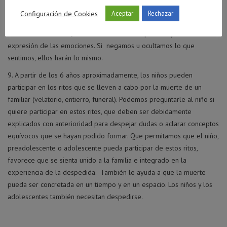
Los niños necesitan aprender a expresar lo que sienten y, entre
Configuración de Cookies
Aceptar
Rechazar
estos sentimientos, está su dolor por la muerte de la persona
fallecida. Los adultos, somos su modelo de aprendizaje en la
expresión de las emociones. Si negamos u ocultamos lo que
sentimos, ellos harán lo mismo.
A partir de los 6 años aproximadamente, los niños pueden
participar en los ritos que se lleven a cabo por la muerte de un
familiar (velatorio, entierro, funeral). Podemos preguntarle al niño si
quiere participar en estos ritos, que deben ser debidamente
explicados con anterioridad para despejar dudas o aclarar conceptos
equívocos que se hayan podido formar. Que permitamos que el niño,
preadolescente o adolescente pueda participar de estos ritos,
favorece que se sienta unido a la familia e integrado en la
experiencia de la despedida. También le ayuda a que la muerte
pueda ser concretada en un tiempo y en un espacio. Los niños y los
adolescentes también necesitan despedirse.