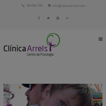
Inicio
964 861 943
info@clinicaarrels.com
La Clínica
Profesionales Colaboradores
Servicios
Blog
Contacto