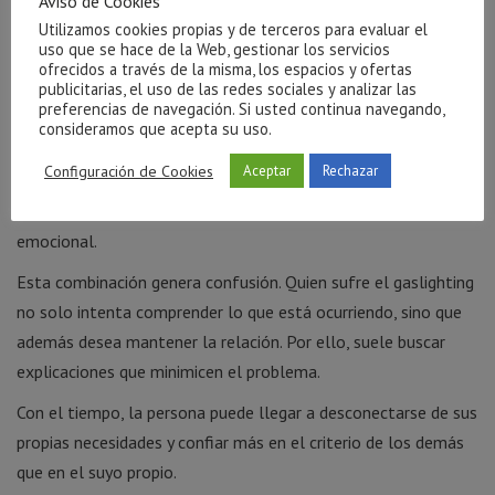
Aviso de Cookies
pero sí pueden indicar una dinámica relacional poco saludable
Utilizamos cookies propias y de terceros para evaluar el
que merece atención.
uso que se hace de la Web, gestionar los servicios
ofrecidos a través de la misma, los espacios y ofertas
publicitarias, el uso de las redes sociales y analizar las
¿Por qué resulta tan difícil detectarlo?
preferencias de navegación. Si usted continua navegando,
consideramos que acepta su uso.
La luz de gas suele producirse en relaciones importantes para
Configuración de Cookies
Aceptar
Rechazar
nosotros. La persona manipuladora puede alternar momentos
de afecto, cercanía o apoyo con episodios de invalidación
emocional.
Esta combinación genera confusión. Quien sufre el gaslighting
no solo intenta comprender lo que está ocurriendo, sino que
además desea mantener la relación. Por ello, suele buscar
explicaciones que minimicen el problema.
Con el tiempo, la persona puede llegar a desconectarse de sus
propias necesidades y confiar más en el criterio de los demás
que en el suyo propio.