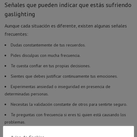
Señales que pueden indicar que estás sufriendo
gaslighting
Aunque cada situación es diferente, existen algunas señales
frecuentes:
Dudas constantemente de tus recuerdos.
Pides disculpas con mucha frecuencia.
Te cuesta confiar en tus propias decisiones.
Sientes que debes justificar continuamente tus emociones.
Experimentas ansiedad o inseguridad en presencia de
determinadas personas.
Necesitas la validación constante de otros para sentirte seguro.
Te preguntas con frecuencia si eres tú quien está causando los
problemas.
Estas señales no siempre significan que exista manipulación,