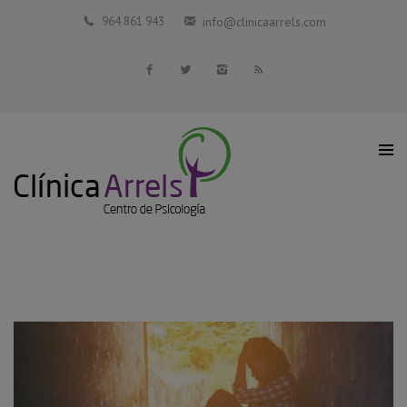
Inicio
964 861 943
info@clinicaarrels.com
La Clínica
Profesionales Colaboradores
Servicios
Blog
Contacto