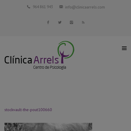
Inicio
964 861 943
info@clinicaarrels.com
La Clínica
Profesionales Colaboradores
Servicios
Blog
Contacto
stockvault-the-pout100660