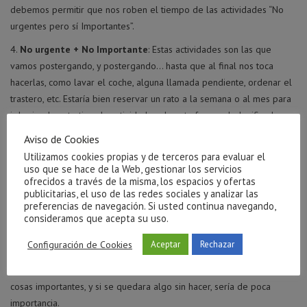
debemos permitir que nos roben el tiempo de las actividades “No
urgentes pero sí Importantes”.
No urgente + No Importante
: Estas actividades son las que
vamos postergando, y postergando… hasta que al final nos toca
hacerlas, como lavar el coche, alguna llamada pendiente, ordenar el
trastero, etc. Estaría bien reservar un rato a la semana o al mes para
ir haciendo este tipo de actividades, de esta forma, al planificarlo, no
nos sentiríamos culpables al ver que pasan los días y no lo vamos
Aviso de Cookies
haciendo, pero tampoco perdemos un domingo cuando nos
Utilizamos cookies propias y de terceros para evaluar el
disponemos a hacerlas todas de golpe.
uso que se hace de la Web, gestionar los servicios
ofrecidos a través de la misma, los espacios y ofertas
Planifica tu semana, teniendo en cuenta la urgencia y la
publicitarias, el uso de las redes sociales y analizar las
importancia de cada una de las tareas. Si llenamos la semana con
preferencias de navegación. Si usted continua navegando,
consideramos que acepta su uso.
tareas no importantes, luego no encontraremos nunca tiempo para
las cosas importantes. Pero si primero planificamos las importantes,
Configuración de Cookies
Aceptar
Rechazar
las menos importantes las podemos realizar en los huecos que se
nos van quedando. Así, nos aseguramos de que siempre hacemos las
cosas importantes, y si se quedara algo sin hacer, sería de poca
importancia.