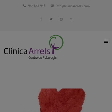
Inicio
964 861 943
info@clinicaarrels.com
La Clínica
Profesionales Colaboradores
Servicios
Blog
Contacto