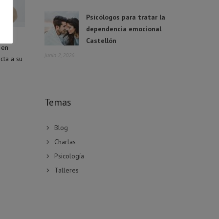
Psicólogos para tratar la
dependencia emocional
Castellón
 en
junio 2, 2026
cta a su
Temas
Blog
Charlas
Psicología
Talleres