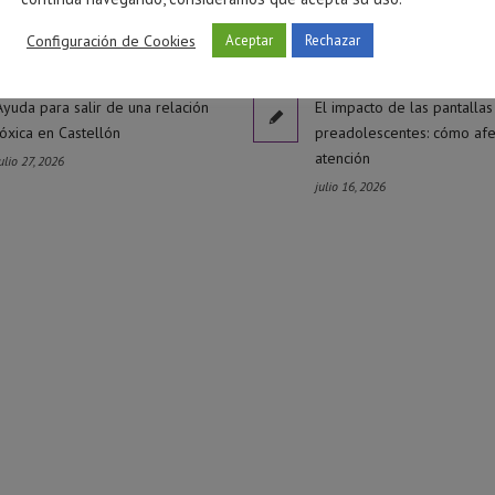
Configuración de Cookies
Aceptar
Rechazar
Ayuda para salir de una relación
El impacto de las pantallas
tóxica en Castellón
preadolescentes: cómo afe
atención
ulio 27, 2026
julio 16, 2026