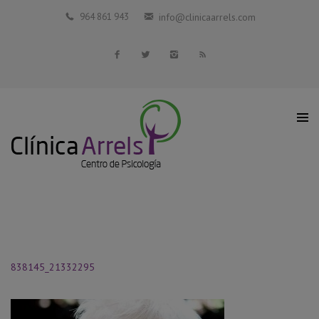
Inicio
964 861 943
info@clinicaarrels.com
La Clínica
Profesionales Colaboradores
Servicios
Blog
Contacto
838145_21332295