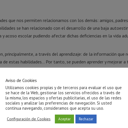
dades que nos permiten relacionarnos con los demás: amigos, padres
bilidades se han relacionado con el desarrollo de una baja autoesti
y acoso escolar pudiendo afectar dichas deficiencias en la vida adu
, principalmente, a través del aprendizaje: de la información que r
ica de estas habilidades… Por tanto, se pueden aprender y mejorar a 
chos aprendizajes al presentar un mayor déficit en habilidades soci
Aviso de Cookies
Utilizamos cookies propias y de terceros para evaluar el uso que
s adecuada, pudiendo mejorar algunos aspectos para aumentar su
se hace de la Web, gestionar los servicios ofrecidos a través de
la misma, los espacios y ofertas publicitarias, el uso de las redes
sociales y analizar las preferencias de navegación. Si usted
y niñas que en mayor o menor medida presenten algunas de las siguie
continua navegando, consideramos que acepta su uso.
Configuración de Cookies
Aceptar
Rechazar