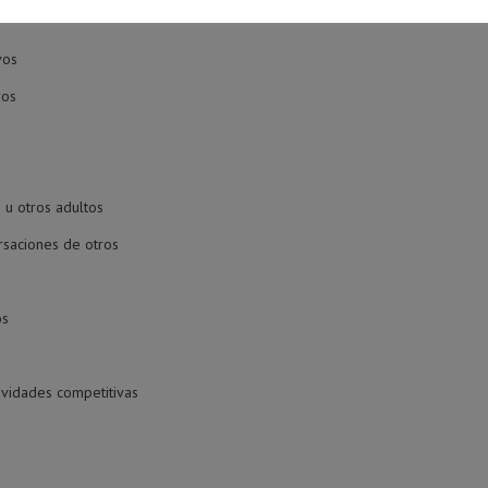
vos
ros
 u otros adultos
rsaciones de otros
os
tividades competitivas