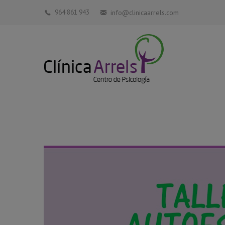
964 861 943
info@clinicaarrels.com