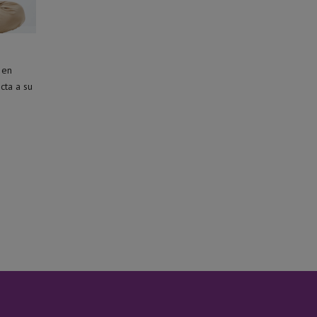
 en
cta a su