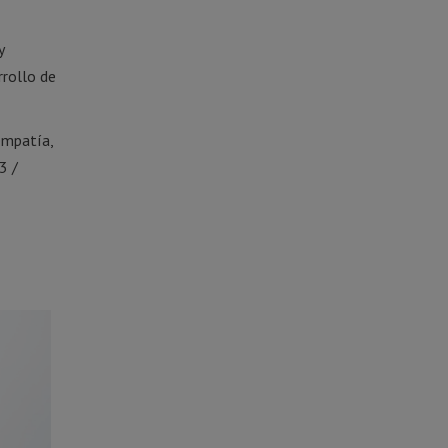
y
rrollo de
 empatía,
3 /