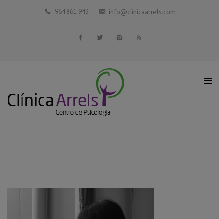
Inicio
964 861 943
info@clinicaarrels.com
La Clínica
Profesionales Colaboradores
Servicios
Blog
Contacto