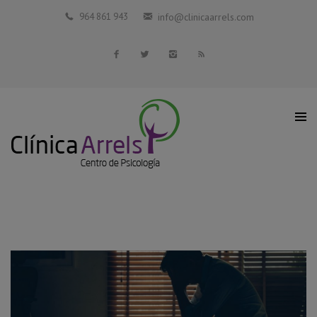
Inicio
964 861 943
info@clinicaarrels.com
La Clínica
Profesionales Colaboradores
Servicios
Blog
Contacto