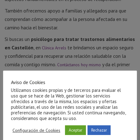
También ofrecemos apoyo a familias y allegados para que
comprendan cómo acompañar a la persona afectada en su
camino hacia el bienestar.
Si buscas un
psicólogo para tratar trastornos alimentarios
en Castellón
, en
te brindamos un espacio seguro
Clínica Arrels
y confidencial para recuperar una relación saludable con la
comida y contigo mismo.
y da el primer
Contáctanos hoy mismo
paso hacia tu bienestar.
Aviso de Cookies
Utilizamos cookies propias y de terceros para evaluar el
uso que se hace de la Web, gestionar los servicios
ofrecidos a través de la misma, los espacios y ofertas
Publicaciones Relacionadas
publicitarias, el uso de las redes sociales y analizar las
preferencias de navegación. Si usted continua navegando,
consideramos que acepta su uso.
Configuración de Cookies
Aceptar
Rechazar