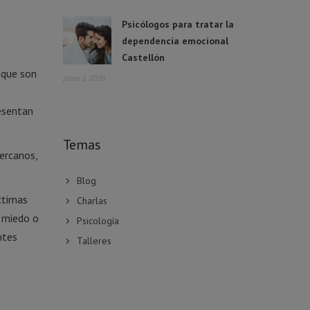
Psicólogos para tratar la
dependencia emocional
Castellón
 que son
junio 2, 2026
resentan
Temas
ercanos,
Blog
ctimas
Charlas
r miedo o
Psicología
ntes
Talleres