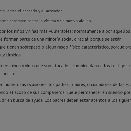
.
ial, entre el acosado y el acosador.
orma constante contra la víctima y sin motivo alguno.
 por los niños y niñas más vulnerables; normalmente a por aquellos
e forman parte de una minoría social o racial, porque se están
que tienen sobrepeso o algún rasgo físico característico, porque p
uy tímidos.
 los niños y niñas que son atacados, también daña a los testigos c
especto.
n numerosas ocasiones, los padres, madres, o cuidadores de las ví
iendo el acoso de sus compañeros. Suele permanecer en silencio po
udir en busca de ayuda. Los padres deben estar atentos a los siguie