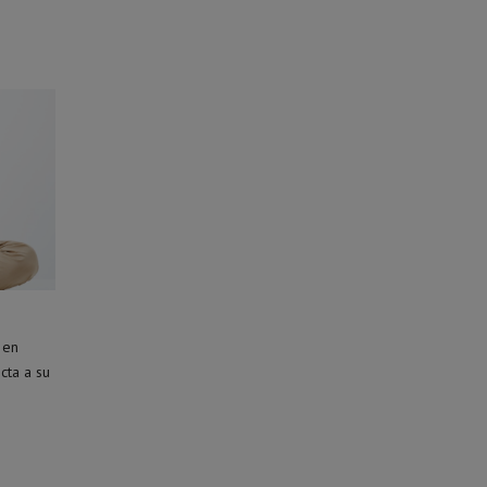
 en
cta a su