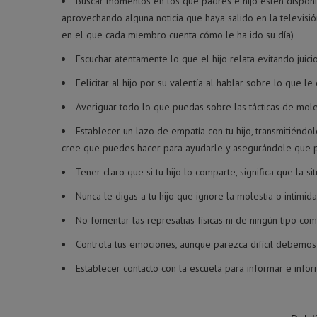
Buscar momentos en los que padres e hijo estén disponib
aprovechando alguna noticia que haya salido en la televisió
en el que cada miembro cuenta cómo le ha ido su día)
Escuchar atentamente lo que el hijo relata evitando juici
Felicitar al hijo por su valentía al hablar sobre lo que le
Averiguar todo lo que puedas sobre las tácticas de moles
Establecer un lazo de empatía con tu hijo, transmitiénd
cree que puedes hacer para ayudarle y asegurándole que p
Tener claro que si tu hijo lo comparte, significa que la s
Nunca le digas a tu hijo que ignore la molestia o intimid
No fomentar las represalias físicas ni de ningún tipo co
Controla tus emociones, aunque parezca difícil debemos
Establecer contacto con la escuela para informar e inf