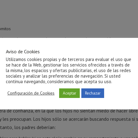
ómitos
ias escolares o personales, como lentes, cuadernos, mochila, y otros
gunta sobre el origen de los mismos, responde que se ha caído
Aviso de Cookies
Utilizamos cookies propias y de terceros para evaluar el uso que
mpañeros y compañeras
se hace de la Web, gestionar los servicios ofrecidos a través de
la misma, los espacios y ofertas publicitarias, el uso de las redes
sociales y analizar las preferencias de navegación. Si usted
l colegio
continua navegando, consideramos que acepta su uso.
a
Configuración de Cookies
Aceptar
Rechazar
tima de
bullying
? Muchas veces los padres no saben cómo abordar 
era de confianza, en la que los hijos no sientan miedo de hacer lib
 les preocupan. Los hijos sólo se acercarán buscando respuesta si 
 tanto, los padres deberían: