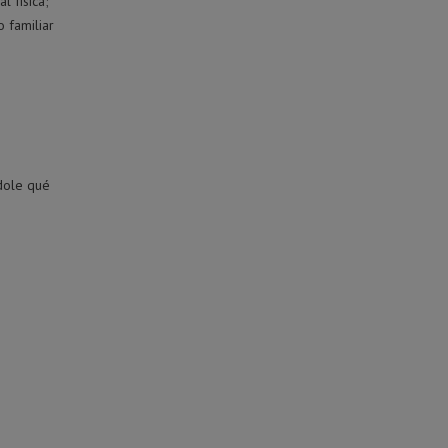
 física;
 familiar
ndole qué