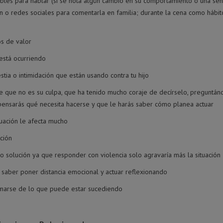
les para hablar (si se nota algún cambio en su comportamiento o una señal
n o redes sociales para comentarla en familia; durante la cena como hábito
os de valor
 está ocurriendo
tia o intimidación que están usando contra tu hijo
ole que no es su culpa, que ha tenido mucho coraje de decírselo, preguntá
ensarás qué necesita hacerse y que le harás saber cómo planea actuar
ituación le afecta mucho
ación
mo solución ya que responder con violencia solo agravaría más la situación
 saber poner distancia emocional y actuar reflexionando
ormarse de lo que puede estar sucediendo