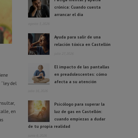
crónica: Cuando cuesta
arrancar el día
agosto 3, 2026
Ayuda para salir de una
relación tóxica en Castellón
julio 27, 2026
El impacto de las pantallas
en preadolescentes: cómo
iene
afecta a su atención
 “ley del
julio 16, 2026
nsultar,
Psicólogo para superar la
alle, en
luz de gas en Castellón:
cuando empiezas a dudar
as
de tu propia realidad
junio 6, 2026