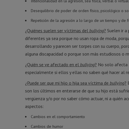
Intencionalidad en la agresión, sea física, verbal o virtual
Desequilibrio de poder de orden físico, psicológico o soc
Repetición de la agresión a lo largo de un tiempo y de f
¿Quiénes suelen ser víctimas del
bullying
?
Suelen ir a
diferentes ya sea porque no usan ropa de moda, porqu
desarrollando y parecen ser torpes con su cuerpo, por
alguna discapacidad o porque son más estudiosos o m
¿Quién se ve afectado en el
bullying
?
No solo afecta a
especialmente si ellos y ellas no saben qué hacer al r
¿Puede ser que mi hijo o hija sea víctima de
bullying
?
E
son los últimos en enterarse de que su hijo está sufr
vergüenza y/o por no saber cómo actuar, ni a quién ac
aspectos:
Cambios en el comportamiento
Cambios de humor