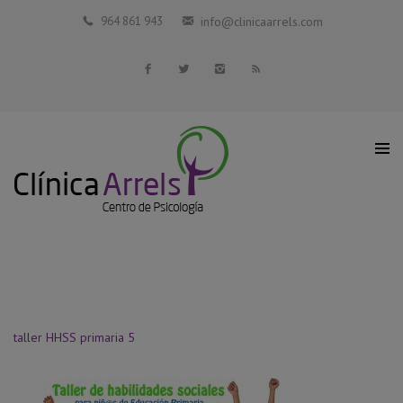
Inicio
964 861 943
info@clinicaarrels.com
La Clínica
Profesionales Colaboradores
Servicios
Blog
Contacto
taller HHSS primaria 5