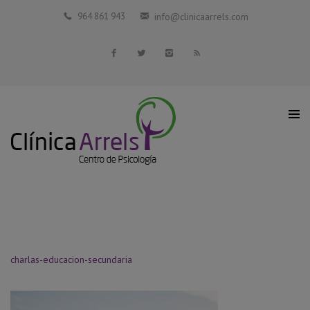
Inicio
964 861 943
info@clinicaarrels.com
La Clínica
Profesionales Colaboradores
Servicios
Blog
Contacto
charlas-educacion-secundaria