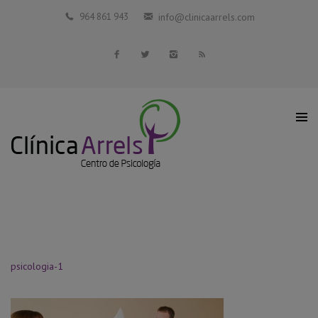
Inicio
964 861 943
info@clinicaarrels.com
La Clínica
Profesionales Colaboradores
Servicios
Blog
Contacto
psicologia-1