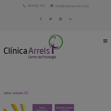
Inicio
964 861 943
info@clinicaarrels.com
La Clínica
Profesionales Colaboradores
Servicios
Blog
Contacto
taller estudio ES