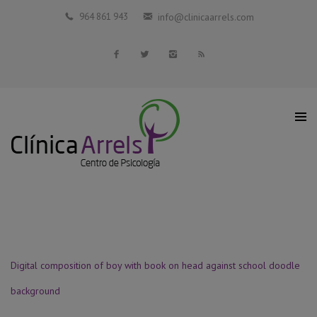
Inicio
964 861 943
info@clinicaarrels.com
La Clínica
Profesionales Colaboradores
Servicios
Blog
Contacto
Digital composition of boy with book on head against school doodle
background