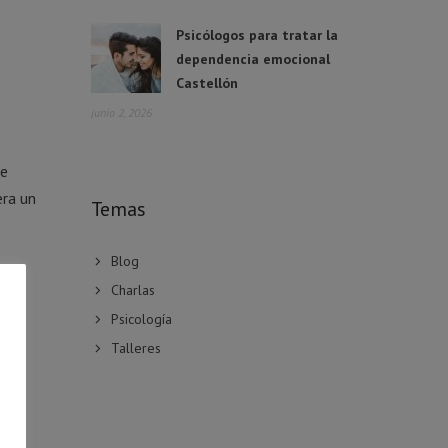
Psicólogos para tratar la
dependencia emocional
Castellón
junio 2, 2026
ue
era un
Temas
Blog
Charlas
Psicología
Talleres