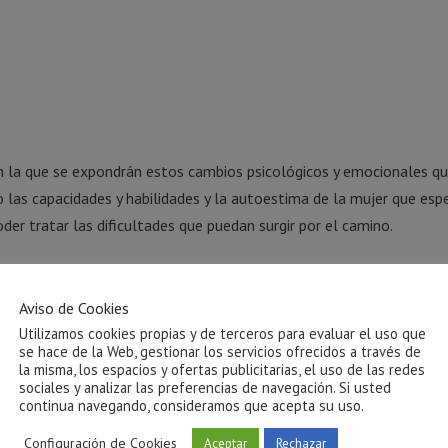
n la que se expondrán estos cambios psicológicos y emocionales q
as capacidades y habilidades y la autoestima de la mujer que esp
er tratar las dificultades que puedan surgir por el camino.
Aviso de Cookies
Utilizamos cookies propias y de terceros para evaluar el uso que
@gmail.com, indicando referencia “charla 24 mayo”)
se hace de la Web, gestionar los servicios ofrecidos a través de
la misma, los espacios y ofertas publicitarias, el uso de las redes
sociales y analizar las preferencias de navegación. Si usted
continua navegando, consideramos que acepta su uso.
Configuración de Cookies
Aceptar
Rechazar