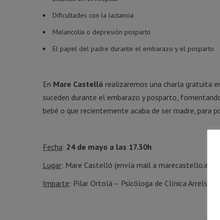
Dificultades con la lactancia
Melancolía o depresión posparto
El papel del padre durante el embarazo y el posparto
En
Mare Castelló
realizaremos una charla gratuita e
suceden durante el embarazo y posparto, fomentando l
bebé o que recientemente acaba de ser madre, para pod
Fecha
:
24 de mayo a las 17.30h
Lugar
: Mare Castelló (envía mail a marecastello.info
Imparte
: Pilar Ortolá – Psicóloga de Clínica Arrels.