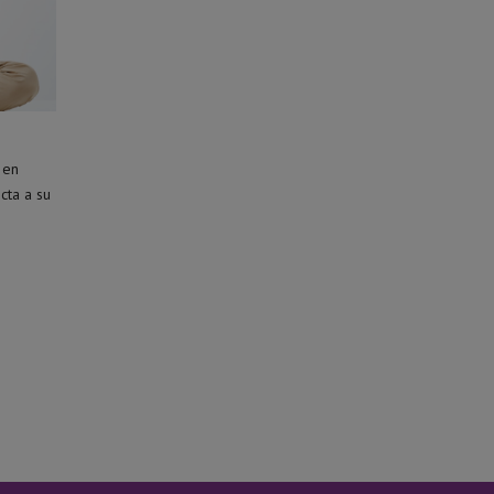
 en
cta a su