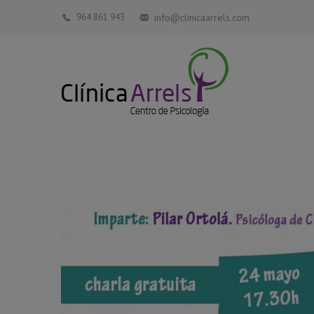
964 861 943
info@clinicaarrels.com