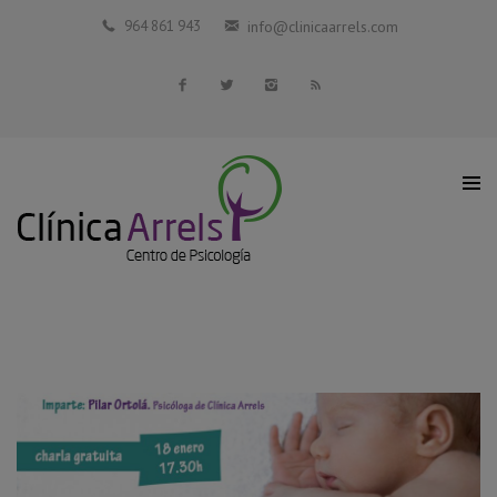
Inicio
964 861 943
info@clinicaarrels.com
La Clínica
Profesionales Colaboradores
Servicios
Blog
Contacto