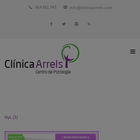
Inicio
964 861 943
info@clinicaarrels.com
La Clínica
Profesionales Colaboradores
Servicios
Blog
Contacto
NyL (3)