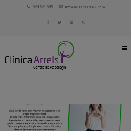
Inicio
964 861 943
info@clinicaarrels.com
La Clínica
Profesionales Colaboradores
Servicios
Blog
Contacto