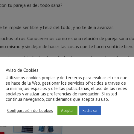
 con tu pareja es del todo sana?
e impide ser libre y feliz del todo, y no te deja avanzar.
muchos otros. Conoceremos cómo es una relación de pareja sana d
uno mismo y sin dejar de hacer las cosas que te hacen sentirte bien.
n qué nos está afectando en todas las áreas de nuestra vida, qué
ra vez y cómo recuperar nuestra vida aprendiendo a estar solos hast
Aviso de Cookies
Utilizamos cookies propias y de terceros para evaluar el uso que
se hace de la Web, gestionar los servicios ofrecidos a través de
la misma, los espacios y ofertas publicitarias, el uso de las redes
sociales y analizar las preferencias de navegación. Si usted
continua navegando, consideramos que acepta su uso.
Configuración de Cookies
Aceptar
Rechazar