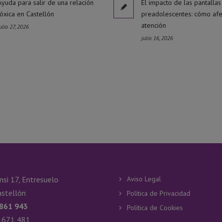
Ayuda para salir de una relación
El impacto de las pantallas
tóxica en Castellón
preadolescentes: cómo afe
atención
ulio 27, 2026
julio 16, 2026
nsi 17, Entresuelo
Aviso Legal
stellón
Política de Privacidad
 861 943
Política de Cookies
 671 481