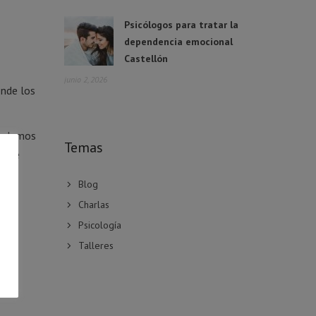
Psicólogos para tratar la
dependencia emocional
Castellón
junio 2, 2026
onde los
 podemos
Temas
a que
Blog
Charlas
Psicología
Talleres