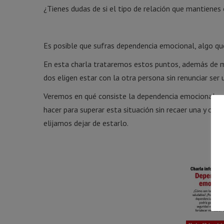
¿Tienes dudas de si el tipo de relación que mantienes
Es posible que sufras dependencia emocional, algo que t
En esta charla trataremos estos puntos, además de 
dos eligen estar con la otra persona sin renunciar ser 
Veremos en qué consiste la dependencia emocional, e
hacer para superar esta situación sin recaer una y ot
elijamos dejar de estarlo.