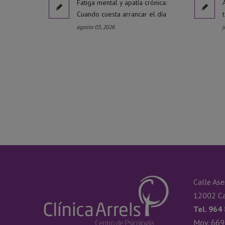
Fatiga mental y apatía crónica:
Cuando cuesta arrancar el día
agosto 03, 2026
j
Calle Ase
12002 Ca
Tel. 964
Mov. 669