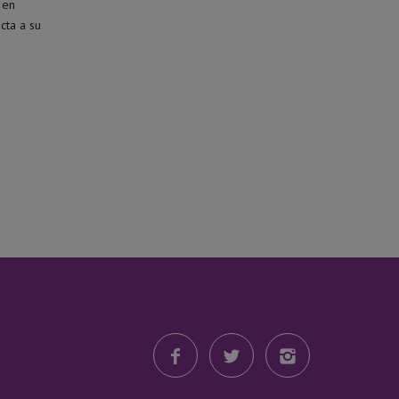
 en
cta a su