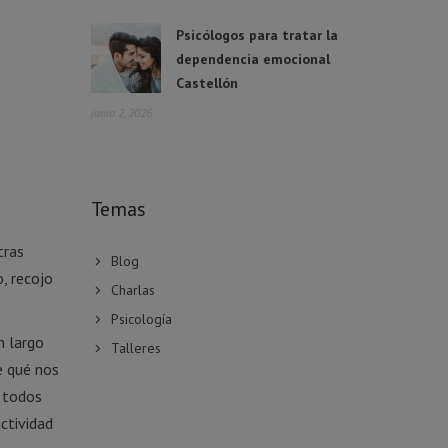
Psicólogos para tratar la
dependencia emocional
Castellón
junio 2, 2026
Temas
tras
Blog
, recojo
Charlas
Psicología
n largo
Talleres
e qué nos
r todos
ctividad