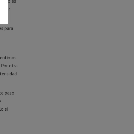
olo no es
mayor
es para
sentimos
 Por otra
ntensidad
nte paso
y
o si