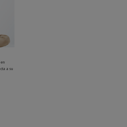
 en
cta a su