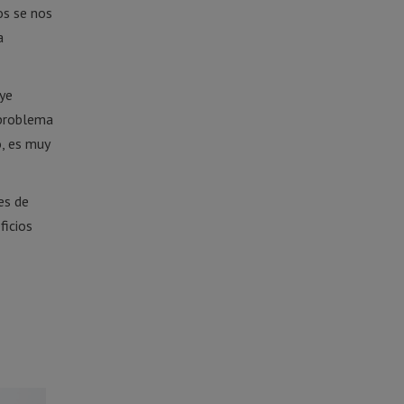
os se nos
a
uye
 problema
o, es muy
es de
ficios