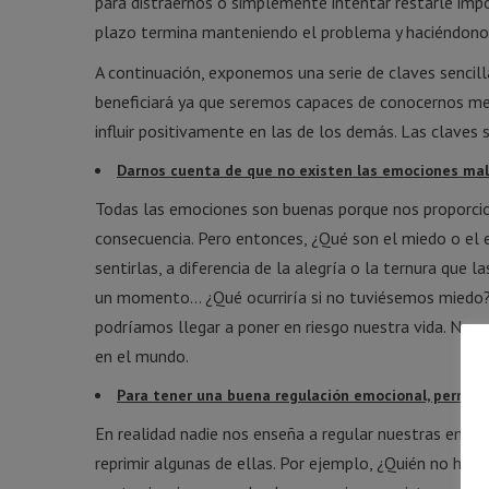
para distraernos o simplemente intentar restarle impo
plazo termina manteniendo el problema y haciéndonos
A continuación, exponemos una serie de claves sencil
beneficiará ya que seremos capaces de conocernos m
influir positivamente en las de los demás. Las claves 
Darnos cuenta de que no existen las emociones ma
Todas las emociones son buenas porque nos proporci
consecuencia. Pero entonces, ¿Qué son el miedo o el
sentirlas, a diferencia de la alegría o la ternura que
un momento… ¿Qué ocurriría si no tuviésemos miedo?
podríamos llegar a poner en riesgo nuestra vida. Ne
en el mundo.
Para tener una buena regulación emocional, permíte
En realidad nadie nos enseña a regular nuestras emoci
reprimir algunas de ellas. Por ejemplo, ¿Quién no ha o