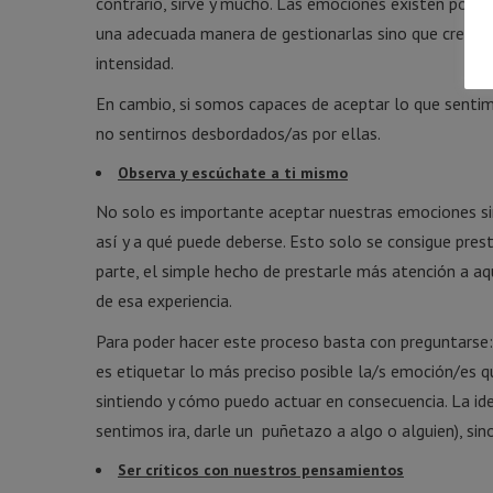
contrario, sirve y mucho. Las emociones existen por al
una adecuada manera de gestionarlas sino que creará 
intensidad.
En cambio, si somos capaces de aceptar lo que sentim
no sentirnos desbordados/as por ellas.
Observa y escúchate a ti mismo
No solo es importante aceptar nuestras emociones si
así y a qué puede deberse. Esto solo se consigue pres
parte, el simple hecho de prestarle más atención a aq
de esa experiencia.
Para poder hacer este proceso basta con preguntarse: 
es etiquetar lo más preciso posible la/s emoción/es 
sintiendo y cómo puedo actuar en consecuencia. La ide
sentimos ira, darle un puñetazo a algo o alguien), sin
Ser críticos con nuestros pensamientos