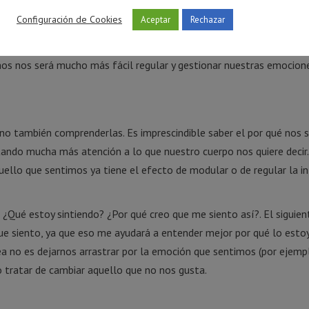
go y no desaparecen porque sí. Por tanto, intentar reprimirlas no s
Configuración de Cookies
Aceptar
Rechazar
un efecto rebote. ¡Volverán!, lo harán antes y probablemente con 
os nos será mucho más fácil regular y gestionar nuestras emocion
no también comprenderlas. Es imprescindible saber el por qué nos 
tando mucha más atención a lo que nuestro cuerpo nos quiere decir.
uello que sentimos ya tiene el efecto de modular o de regular la i
¿Qué estoy sintiendo? ¿Por qué creo que me siento así?. El siguie
que siento, ya que eso me ayudará a entender mejor por qué lo esto
a no es dejarnos arrastrar por la emoción que sentimos (por ejempl
o tratar de cambiar aquello que no nos gusta.