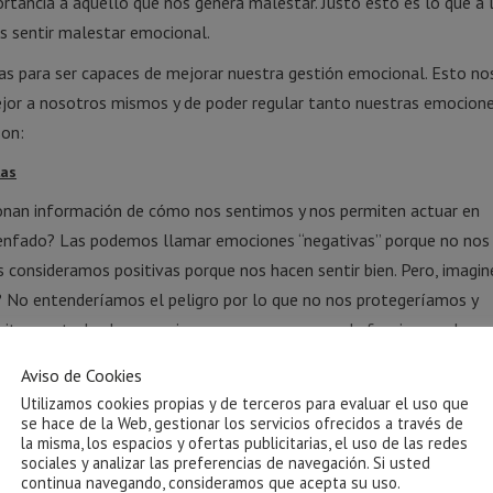
rtancia a aquello que nos genera malestar. Justo esto es lo que a 
 sentir malestar emocional.
las para ser capaces de mejorar nuestra gestión emocional. Esto no
ejor a nosotros mismos y de poder regular tanto nuestras emocio
son:
las
onan información de cómo nos sentimos y nos permiten actuar en
 enfado? Las podemos llamar emociones “negativas” porque no nos
 las consideramos positivas porque nos hacen sentir bien. Pero, imag
 No entenderíamos el peligro por lo que no nos protegeríamos y
cesitamos todas las emociones para ser capaces de funcionar adec
Aviso de Cookies
te sentir
Utilizamos cookies propias y de terceros para evaluar el uso que
se hace de la Web, gestionar los servicios ofrecidos a través de
ones. De hecho en muchas culturas se enseña justo lo contrario, a 
la misma, los espacios y ofertas publicitarias, el uso de las redes
sociales y analizar las preferencias de navegación. Si usted
ído eso de que estar triste, tener miedo o llorar no vale para nada?
continua navegando, consideramos que acepta su uso.