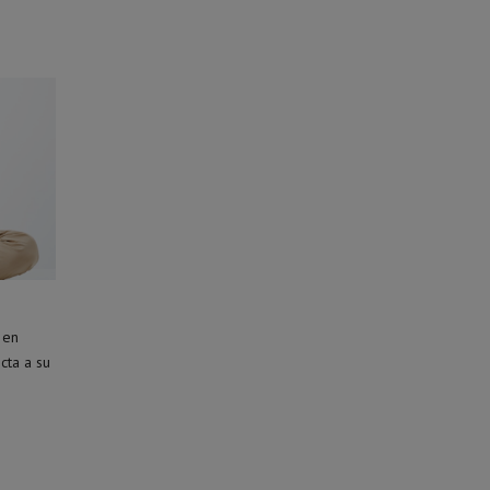
 en
cta a su