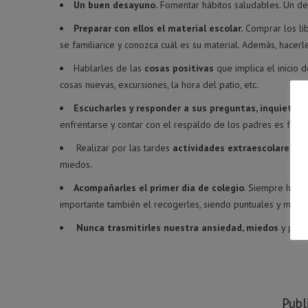
Un buen desayuno.
Fomentar hábitos saludables. Un des
Preparar con ellos el material escolar.
Comprar los libr
se familiarice y conozca cuál es su material. Además, hacer
Hablarles de las
cosas positivas
que implica el inicio 
cosas nuevas, excursiones, la hora del patio, etc.
Escucharles y responder a sus preguntas, inquietud
enfrentarse y contar con el respaldo de los padres es fund
Realizar por las tardes
actividades extraescolares
. D
miedos.
Acompañarles el primer día de colegio
. Siempre haci
importante también el recogerles, siendo puntuales y most
Nunca trasmitirles nuestra ansiedad, miedos
y pere
Publ