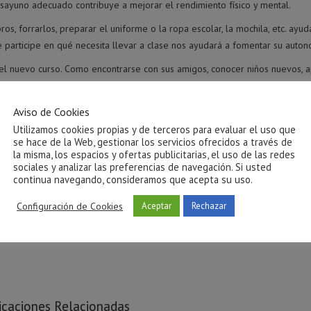
ayuno adecuado contribuye a mejorar el rendimiento físico y mental.
os, forrarlos, preparar el uniforme o la ropa escolar, la mochila, etc. ayu
le participe en qué necesita llevar a clase nos ayudará a fomentar su auton
del nuevo curso. Como encontrarse con sus amigos, conocer niños nuevos, 
es y miedos
. Darles confianza y apoyo. Para ellos es un reto al que tienen
Aviso de Cookies
amental para ellos.
Utilizamos cookies propias y de terceros para evaluar el uso que
se hace de la Web, gestionar los servicios ofrecidos a través de
e esta forma liberan el estrés y eliminan de sus mentes las preocupaciones
la misma, los espacios y ofertas publicitarias, el uso de las redes
sociales y analizar las preferencias de navegación. Si usted
continua navegando, consideramos que acepta su uso.
endo el momento de la separación nada traumático y corto en el tiempo. Es
Configuración de Cookies
rándonos alegres, interesándonos por todo lo que nos cuentan.
Aceptar
Rechazar
za a la hora de tener que volver a nuestros respectivos trabajos.
icaciones Relacionadas