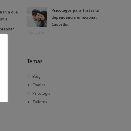
Psicólogos para tratar la
daran a que
dependencia emocional
omía.
Castellón
aprender
junio 2, 2026
 que
Temas
 y
Blog
Charlas
Psicología
Talleres