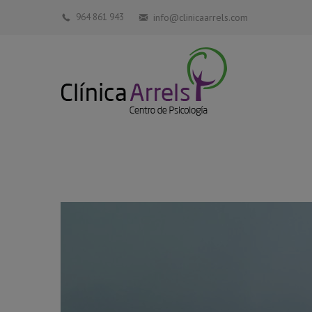
964 861 943
info@clinicaarrels.com