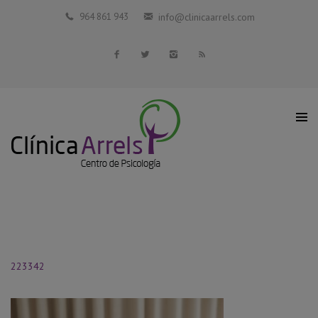
Inicio
964 861 943
info@clinicaarrels.com
La Clínica
Profesionales Colaboradores
Servicios
Blog
Contacto
223342