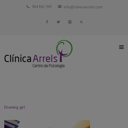
Inicio
964 861 943
info@clinicaarrels.com
La Clínica
Profesionales Colaboradores
Servicios
Blog
Contacto
Drawing girl