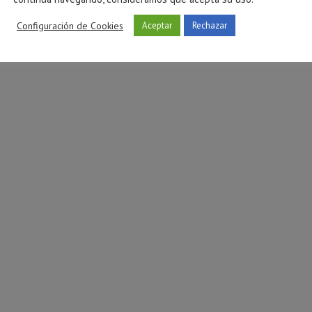
tóxica en Castellón
preadolescentes: cómo afe
Configuración de Cookies
Aceptar
Rechazar
atención
ulio 27, 2026
julio 16, 2026