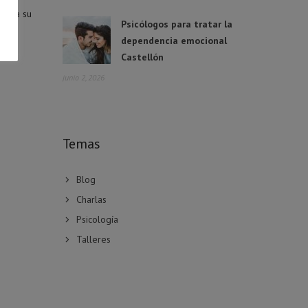
cta a su
Psicólogos para tratar la
dependencia emocional
Castellón
junio 2, 2026
Temas
Blog
Charlas
Psicología
Talleres