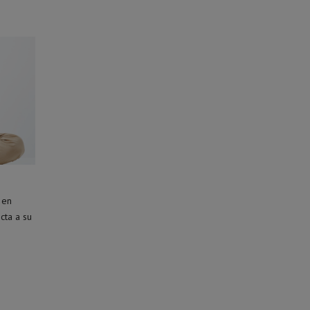
 en
cta a su