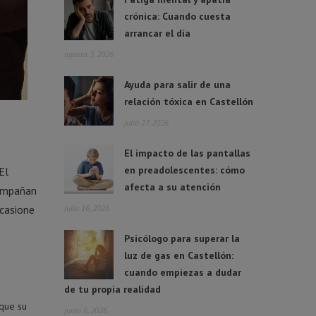
crónica: Cuando cuesta
arrancar el día
agosto 3, 2026
Ayuda para salir de una
relación tóxica en Castellón
julio 27, 2026
El impacto de las pantallas
en preadolescentes: cómo
El
afecta a su atención
compañan
ocasione
julio 16, 2026
Psicólogo para superar la
luz de gas en Castellón:
cuando empiezas a dudar
de tu propia realidad
 que su
junio 6, 2026